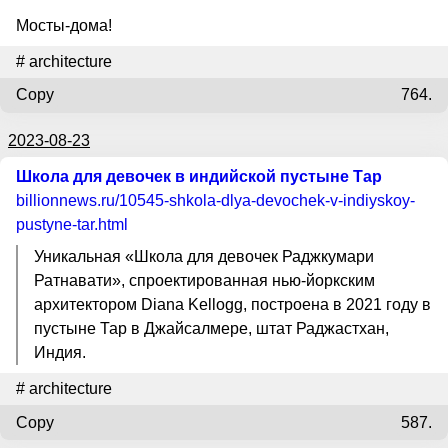
Мосты-дома!
#
architecture
Copy
764.
2023-08-23
Школа для девочек в индийской пустыне Тар
billionnews.ru
/10545-shkola-dlya-devochek-v-indiyskoy-
pustyne-tar.html
Уникальная «Школа для девочек Раджкумари
Ратнавати», спроектированная нью-йоркским
архитектором Diana Kellogg, построена в 2021 году в
пустыне Тар в Джайсалмере, штат Раджастхан,
Индия.
#
architecture
Copy
587.