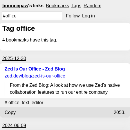
bouncepaw
's links
Bookmarks
Tags
Random
Follow
Log in
Tag office
4
bookmarks have this tag.
2025-12-30
Zed Is Our Office - Zed Blog
zed.dev
/blog/zed-is-our-office
From the Zed Blog: A look at how we use Zed's native
collaboration features to run our entire company.
#
office
,
text_editor
Copy
2053.
2024-06-09