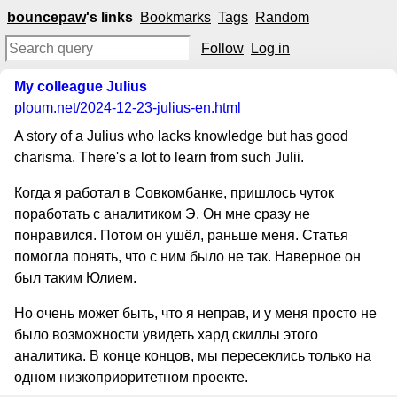
bouncepaw
's links
Bookmarks
Tags
Random
Follow
Log in
My colleague Julius
ploum.net
/2024-12-23-julius-en.html
A story of a Julius who lacks knowledge but has good
charisma. There's a lot to learn from such Julii.
Когда я работал в Совкомбанке, пришлось чуток
поработать с аналитиком Э. Он мне сразу не
понравился. Потом он ушёл, раньше меня. Статья
помогла понять, что с ним было не так. Наверное он
был таким Юлием.
Но очень может быть, что я неправ, и у меня просто не
было возможности увидеть хард скиллы этого
аналитика. В конце концов, мы пересеклись только на
одном низкоприоритетном проекте.