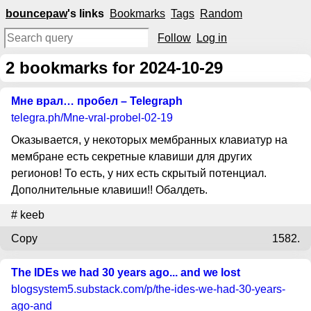
bouncepaw
's links
Bookmarks
Tags
Random
Follow
Log in
2
bookmarks for 2024-10-29
Мне врал… пробел – Telegraph
telegra.ph
/Mne-vral-probel-02-19
Оказывается, у некоторых мембранных клавиатур на
мембране есть секретные клавиши для других
регионов! То есть, у них есть скрытый потенциал.
Дополнительные клавиши!! Обалдеть.
#
keeb
Copy
1582.
The IDEs we had 30 years ago... and we lost
blogsystem5.substack.com
/p/the-ides-we-had-30-years-
ago-and