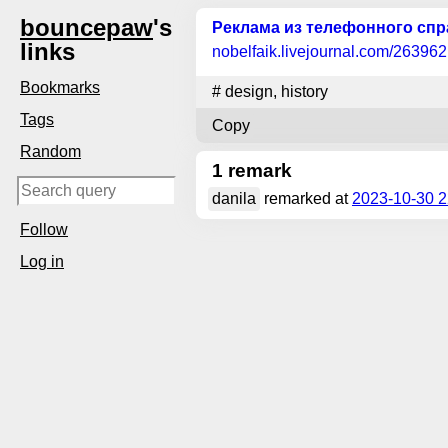
bouncepaw
's
Реклама из телефонного спр
links
nobelfaik.livejournal.com
/263962
Bookmarks
#
design
,
history
Tags
Copy
Random
1 remark
danila
remarked at
2023-10-30 2
Follow
Log in